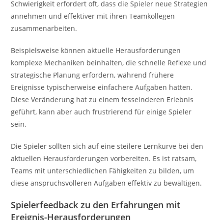
Schwierigkeit erfordert oft, dass die Spieler neue Strategien
annehmen und effektiver mit ihren Teamkollegen
zusammenarbeiten.
Beispielsweise können aktuelle Herausforderungen
komplexe Mechaniken beinhalten, die schnelle Reflexe und
strategische Planung erfordern, während frühere
Ereignisse typischerweise einfachere Aufgaben hatten.
Diese Veränderung hat zu einem fesselnderen Erlebnis
geführt, kann aber auch frustrierend für einige Spieler
sein.
Die Spieler sollten sich auf eine steilere Lernkurve bei den
aktuellen Herausforderungen vorbereiten. Es ist ratsam,
Teams mit unterschiedlichen Fähigkeiten zu bilden, um
diese anspruchsvolleren Aufgaben effektiv zu bewältigen.
Spielerfeedback zu den Erfahrungen mit
Ereignis-Herausforderungen