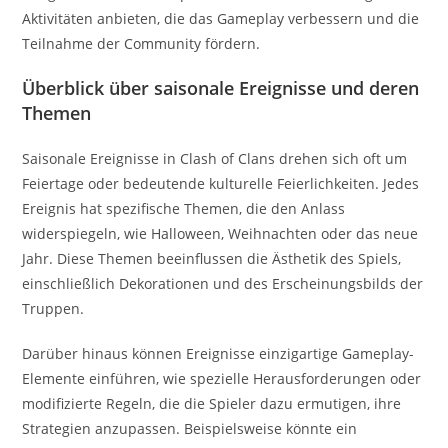
Aktivitäten anbieten, die das Gameplay verbessern und die
Teilnahme der Community fördern.
Überblick über saisonale Ereignisse und deren
Themen
Saisonale Ereignisse in Clash of Clans drehen sich oft um
Feiertage oder bedeutende kulturelle Feierlichkeiten. Jedes
Ereignis hat spezifische Themen, die den Anlass
widerspiegeln, wie Halloween, Weihnachten oder das neue
Jahr. Diese Themen beeinflussen die Ästhetik des Spiels,
einschließlich Dekorationen und des Erscheinungsbilds der
Truppen.
Darüber hinaus können Ereignisse einzigartige Gameplay-
Elemente einführen, wie spezielle Herausforderungen oder
modifizierte Regeln, die die Spieler dazu ermutigen, ihre
Strategien anzupassen. Beispielsweise könnte ein