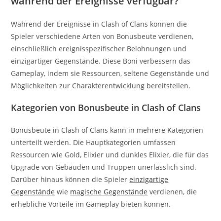
während der Ereignisse verfügbar?
Während der Ereignisse in Clash of Clans können die
Spieler verschiedene Arten von Bonusbeute verdienen,
einschließlich ereignisspezifischer Belohnungen und
einzigartiger Gegenstände. Diese Boni verbessern das
Gameplay, indem sie Ressourcen, seltene Gegenstände und
Möglichkeiten zur Charakterentwicklung bereitstellen.
Kategorien von Bonusbeute in Clash of Clans
Bonusbeute in Clash of Clans kann in mehrere Kategorien
unterteilt werden. Die Hauptkategorien umfassen
Ressourcen wie Gold, Elixier und dunkles Elixier, die für das
Upgrade von Gebäuden und Truppen unerlässlich sind.
Darüber hinaus können die Spieler
einzigartige
Gegenstände
wie
magische Gegenstände
verdienen, die
erhebliche Vorteile im Gameplay bieten können.