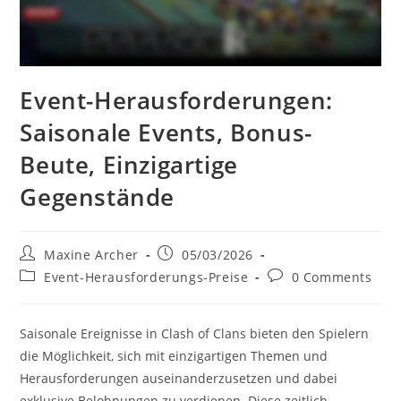
Event-Herausforderungen:
Saisonale Events, Bonus-
Beute, Einzigartige
Gegenstände
Post
Post
Maxine Archer
05/03/2026
author:
published:
Post
Post
Event-Herausforderungs-Preise
0 Comments
category:
comments:
Saisonale Ereignisse in Clash of Clans bieten den Spielern
die Möglichkeit, sich mit einzigartigen Themen und
Herausforderungen auseinanderzusetzen und dabei
exklusive Belohnungen zu verdienen. Diese zeitlich