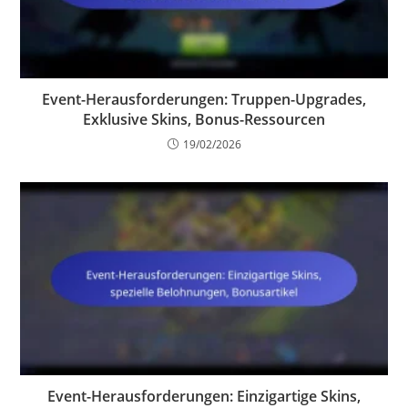
Event-Herausforderungen: Truppen-Upgrades,
Exklusive Skins, Bonus-Ressourcen
19/02/2026
Event-Herausforderungen: Einzigartige Skins,