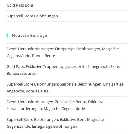
Gold Pass Boni
Supercell Store Belohnungen
Neueste Beiträge
Event-Herausforderungen: Einzigartige Belohnungen, Magische
Gegenstände, Bonus-Beute
Gold Pass: Exklusive Truppen-Upgrades, zeitlich begrenzte Skins,
Bonusressourcen
Supercell Store Belohnungen: Saisonale Belohnungen, Einzigartige
Angebote, Bonus Beute
Event-Herausforderungen: Zusätzliche Beute, Exklusive
Herausforderungen, Magische Gegenstände
Supercell Store Belohnungen: Exklusive Boni, Magische
Gegenstände, Einzigartige Belohnungen