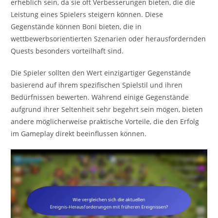
erheblich sein, da sie oft Verbesserungen bieten, die die
Leistung eines Spielers steigern können. Diese
Gegenstände können Boni bieten, die in
wettbewerbsorientierten Szenarien oder herausfordernden
Quests besonders vorteilhaft sind.
Die Spieler sollten den Wert einzigartiger Gegenstände
basierend auf ihrem spezifischen Spielstil und ihren
Bedürfnissen bewerten. Während einige Gegenstände
aufgrund ihrer Seltenheit sehr begehrt sein mögen, bieten
andere möglicherweise praktische Vorteile, die den Erfolg
im Gameplay direkt beeinflussen können.