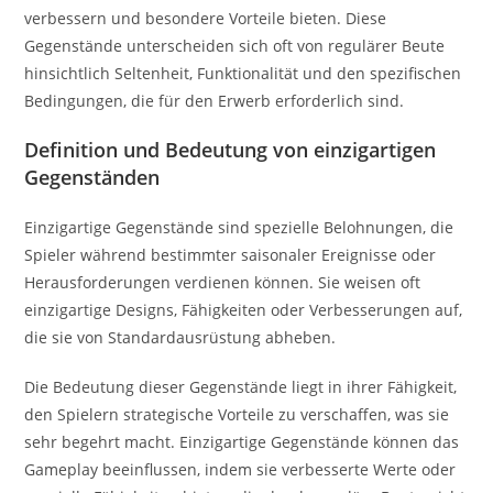
verbessern und besondere Vorteile bieten. Diese
Gegenstände unterscheiden sich oft von regulärer Beute
hinsichtlich Seltenheit, Funktionalität und den spezifischen
Bedingungen, die für den Erwerb erforderlich sind.
Definition und Bedeutung von einzigartigen
Gegenständen
Einzigartige Gegenstände sind spezielle Belohnungen, die
Spieler während bestimmter saisonaler Ereignisse oder
Herausforderungen verdienen können. Sie weisen oft
einzigartige Designs, Fähigkeiten oder Verbesserungen auf,
die sie von Standardausrüstung abheben.
Die Bedeutung dieser Gegenstände liegt in ihrer Fähigkeit,
den Spielern strategische Vorteile zu verschaffen, was sie
sehr begehrt macht. Einzigartige Gegenstände können das
Gameplay beeinflussen, indem sie verbesserte Werte oder