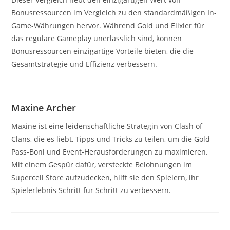
Bonusressourcen im Vergleich zu den standardmäßigen In-
Game-Währungen hervor. Während Gold und Elixier für
das reguläre Gameplay unerlässlich sind, können
Bonusressourcen einzigartige Vorteile bieten, die die
Gesamtstrategie und Effizienz verbessern.
Maxine Archer
Maxine ist eine leidenschaftliche Strategin von Clash of
Clans, die es liebt, Tipps und Tricks zu teilen, um die Gold
Pass-Boni und Event-Herausforderungen zu maximieren.
Mit einem Gespür dafür, versteckte Belohnungen im
Supercell Store aufzudecken, hilft sie den Spielern, ihr
Spielerlebnis Schritt für Schritt zu verbessern.