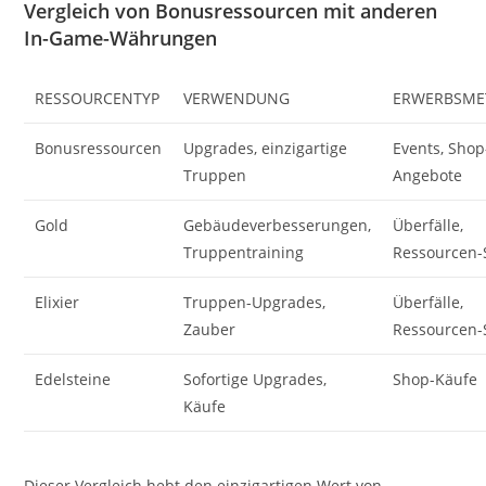
Vergleich von Bonusressourcen mit anderen
In-Game-Währungen
RESSOURCENTYP
VERWENDUNG
ERWERBSM
Bonusressourcen
Upgrades, einzigartige
Events, Shop
Truppen
Angebote
Gold
Gebäudeverbesserungen,
Überfälle,
Truppentraining
Ressourcen
Elixier
Truppen-Upgrades,
Überfälle,
Zauber
Ressourcen
Edelsteine
Sofortige Upgrades,
Shop-Käufe
Käufe
Dieser Vergleich hebt den einzigartigen Wert von