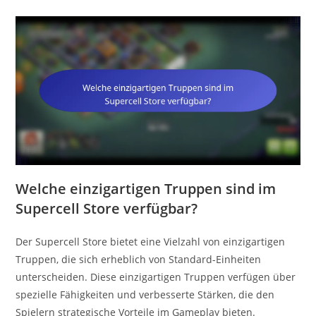
Welche einzigartigen Truppen sind im
Supercell Store verfügbar?
Der Supercell Store bietet eine Vielzahl von einzigartigen
Truppen, die sich erheblich von Standard-Einheiten
unterscheiden. Diese einzigartigen Truppen verfügen über
spezielle Fähigkeiten und verbesserte Stärken, die den
Spielern strategische Vorteile im Gameplay bieten.