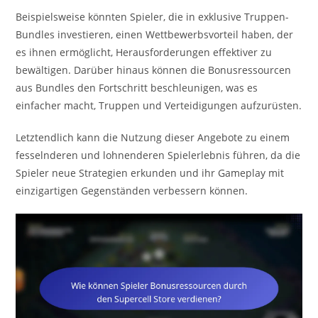
Beispielsweise könnten Spieler, die in exklusive Truppen-
Bundles investieren, einen Wettbewerbsvorteil haben, der
es ihnen ermöglicht, Herausforderungen effektiver zu
bewältigen. Darüber hinaus können die Bonusressourcen
aus Bundles den Fortschritt beschleunigen, was es
einfacher macht, Truppen und Verteidigungen aufzurüsten.
Letztendlich kann die Nutzung dieser Angebote zu einem
fesselnderen und lohnenderen Spielerlebnis führen, da die
Spieler neue Strategien erkunden und ihr Gameplay mit
einzigartigen Gegenständen verbessern können.