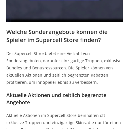
Welche Sonderangebote können die
Spieler im Supercell Store finden?
Der Supercell Store bietet eine Vielzahl von
Sonderangeboten, darunter einzigartige Truppen, exklusive
Bundles und Bonusressourcen. Die Spieler können von
aktuellen Aktionen und zeitlich begrenzten Rabatten
profitieren, um ihr Spielerlebnis zu verbessern.
Aktuelle Aktionen und zeitlich begrenzte
Angebote
Aktuelle Aktionen im Supercell Store beinhalten oft
exklusive Truppen und einzigartige Skins, die nur für einen