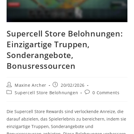
Supercell Store Belohnungen:
Einzigartige Truppen,
Sonderangebote,
Bonusressourcen
Post
Post
Maxine Archer
20/02/2026
author:
published:
Post
Post
Supercell Store Belohnungen
0 Comments
category:
comments:
Die Supercell Store Rewards sind verlockende Anreize, die
darauf abzielen, das Spielerlebnis zu bereichern, indem sie
einzigartige Truppen, Sonderangebote und
Bonusressourcen anbieten. Diese Belohnungen verbessern