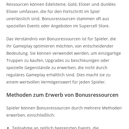
Ressourcen können Edelsteine, Gold, Elixier und dunkles
Elixier umfassen, die für den Fortschritt im Spiel
unerlässlich sind. Bonusressourcen stammen oft aus
speziellen Events oder Angeboten im Supercell Store.
Das Verständnis von Bonusressourcen ist für Spieler, die
ihr Gameplay optimieren möchten, von entscheidender
Bedeutung. Sie können verwendet werden, um einzigartige
Truppen zu kaufen, Upgrades zu beschleunigen oder
spezielle Gegenstände zu erwerben, die nicht durch
reguläres Gameplay erhältlich sind. Dies macht sie zu
einem wertvollen Vermögenswert für jeden Spieler.
Methoden zum Erwerb von Bonusressourcen
Spieler können Bonusressourcen durch mehrere Methoden
erwerben, einschließlich:
Teilnahme an zeitlich begrenzten Events, die