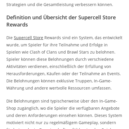
Strategien und die Gesamtleistung verbessern können.
Definition und Übersicht der Supercell Store
Rewards
Die
Supercell Store
Rewards sind ein System, das entwickelt
wurde, um Spieler für ihre Teilnahme und Erfolge in
Spielen wie Clash of Clans und Brawl Stars zu belohnen.
Spieler können diese Belohnungen durch verschiedene
Aktivitäten verdienen, einschließlich der Erfüllung von
Herausforderungen, Käufen oder der Teilnahme an Events.
Die Belohnungen können exklusive Truppen, In-Game-
Währung und andere wertvolle Ressourcen umfassen.
Die Belohnungen sind typischerweise über den In-Game-
Shop zugänglich, wo die Spieler die verfügbaren Angebote
und deren Anforderungen einsehen können. Dieses System
motiviert nicht nur zu regelmäßigem Gameplay, sondern