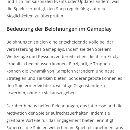
und sich mit saisonalen Events oder Updates ändern, was
die Spieler ermutigt, den Shop regelmäßig auf neue
Möglichkeiten zu überprüfen.
Bedeutung der Belohnungen im Gameplay
Belohnungen spielen eine entscheidende Rolle bei der
Verbesserung des Gameplays, indem sie den Spielern
Werkzeuge und Ressourcen bereitstellen, die ihren Erfolg
erheblich beeinflussen können. Einzigartige Truppen
können die Dynamik von Kämpfen verändern und neue
Strategien und Taktiken bieten. Sonderangebote können es
den Spielern erleichtern, wichtige Gegenstände zu
erwerben, ohne zu viel auszugeben.
Darüber hinaus helfen Belohnungen, das Interesse und die
Motivation der Spieler aufrechtzuerhalten. Indem sie
greifbare Vorteile für das Engagement bieten, ermutigt
Supercell die Spieler, weiterhin am Spiel teilzunehmen, was