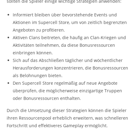
sollten die Spieler einige wichtige Strategien anwenden:
Informiert bleiben über bevorstehende Events und
Aktionen im Supercell Store, um von zeitlich begrenzten
Angeboten zu profitieren.
Aktiven Clans beitreten, die häufig an Clan-Kriegen und
Aktivitäten teilnehmen, da diese Bonusressourcen
einbringen können.
Sich auf das Abschließen täglicher und wöchentlicher
Herausforderungen konzentrieren, die Bonusressourcen
als Belohnungen bieten.
Den Supercell Store regelmäßig auf neue Angebote
überprüfen, die möglicherweise einzigartige Truppen
oder Bonusressourcen enthalten.
Durch die Umsetzung dieser Strategien können die Spieler
ihren Ressourcenpool erheblich erweitern, was schnelleren
Fortschritt und effektiveres Gameplay ermöglicht.